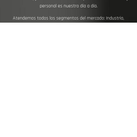
personal es nuestro día a día.
Atendemos todos los segmentos del mercado: Industria,
distribución, alimentación moderna y exportación. Ofreciendo
en cada caso y para cada tipología de cliente las soluciones o
demandas alimentarias que más se ajusten a sus
necesidades.
PRODUCTOS CÁRNICOS
Comercializamos y distribuimos una gran variedad de
productos cárnicos.
Ya sea producto fresco o congelado. En formato poli-block para
la industria, skin, gas o barqueta para el retal o bien en cajas IVP
o IWP para la distribución en el canal Horeca.